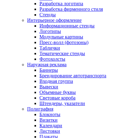
Разработка логотипа
Разработка фирменного стиля
Стенды
Интерьерное оформление
Информационные стенды
Логотипы
Модульные картины
Пресс-волл (фотозоны)
Таблички
Тематические стенды
Фотохолсты
Наружная реклама
Баннеры
Брендирование автотранспорта
Входная группа
Вывески
Объемные буквы
Световые короба
Штендеры, указатели
Полиграфия
Блокноты
Визитки
Календари
Листовки
Плакаты