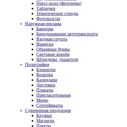
Пресс-волл (фотозоны)
Таблички
Тематические стенды
Фотохолсты
Наружная реклама
Баннеры
Брендирование автотранспорта
Входная группа
Вывески
Объемные буквы
Световые короба
Штендеры, указатели
Полиграфия
Блокноты
Визитки
Календари
Листовки
Плакаты
Пригласительные
Меню
Сертификаты
Сувенирная продукция
Кружки
Магниты
Пакеты