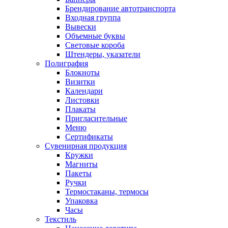
Брендирование автотранспорта
Входная группа
Вывески
Объемные буквы
Световые короба
Штендеры, указатели
Полиграфия
Блокноты
Визитки
Календари
Листовки
Плакаты
Пригласительные
Меню
Сертификаты
Сувенирная продукция
Кружки
Магниты
Пакеты
Ручки
Термостаканы, термосы
Упаковка
Часы
Текстиль