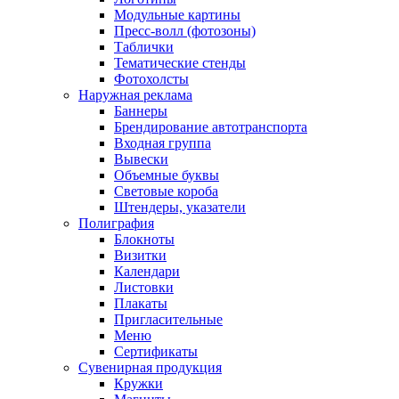
Модульные картины
Пресс-волл (фотозоны)
Таблички
Тематические стенды
Фотохолсты
Наружная реклама
Баннеры
Брендирование автотранспорта
Входная группа
Вывески
Объемные буквы
Световые короба
Штендеры, указатели
Полиграфия
Блокноты
Визитки
Календари
Листовки
Плакаты
Пригласительные
Меню
Сертификаты
Сувенирная продукция
Кружки