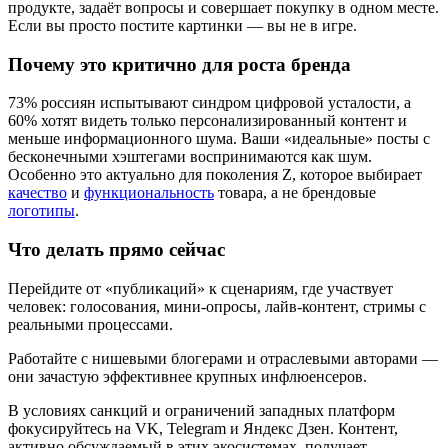
продукте, задаёт вопросы и совершает покупку в одном месте.
Если вы просто постите картинки — вы не в игре.
Почему это критично для роста бренда
73% россиян испытывают синдром цифровой усталости, а
60% хотят видеть только персонализированный контент и
меньше информационного шума. Ваши «идеальные» посты с
бесконечными хэштегами воспринимаются как шум.
Особенно это актуально для поколения Z, которое выбирает
качество
и
функциональность
товара, а не брендовые
логотипы
.
Что делать прямо сейчас
Перейдите от «публикаций» к сценариям, где участвует
человек: голосования, мини-опросы, лайв-контент, стримы с
реальными процессами.
Работайте с нишевыми блогерами и отраслевыми авторами —
они зачастую эффективнее крупных инфлюенсеров.
В условиях санкций и ограничений западных платформ
фокусируйтесь на VK, Telegram и Яндекс Дзен. Контент,
активно обсуждаемый в этих экосистемах, получает