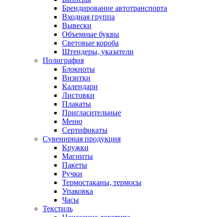
Брендирование автотранспорта
Входная группа
Вывески
Объемные буквы
Световые короба
Штендеры, указатели
Полиграфия
Блокноты
Визитки
Календари
Листовки
Плакаты
Пригласительные
Меню
Сертификаты
Сувенирная продукция
Кружки
Магниты
Пакеты
Ручки
Термостаканы, термосы
Упаковка
Часы
Текстиль