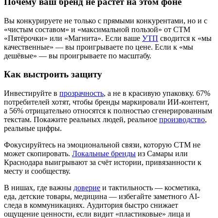
Почему ваш бренд не растёт на этом фоне
Вы конкурируете не только с прямыми конкурентами, но и с
«чистым составом» и «максимальной пользой» от СТМ
«Пятёрочки» или «Магнита». Если ваше
УТП
сводится к «мы
качественные» — вы проигрываете по цене. Если к «мы
дешёвые» — вы проигрываете по масштабу.
Как выстроить защиту
Инвестируйте в
прозрачность
, а не в красивую упаковку. 67%
потребителей хотят, чтобы бренды маркировали ИИ-контент,
а 56% отрицательно относятся к полностью сгенерированным
текстам. Покажите реальных людей, реальное
производство
,
реальные цифры.
Фокусируйтесь на эмоциональной связи, которую СТМ не
может скопировать.
Локальные бренды
из Самары или
Краснодара выигрывают за счёт истории, привязанности к
месту и сообществу.
В нишах, где важны
доверие
и тактильность — косметика,
еда, детские товары, медицина — избегайте заметного AI-
следа в коммуникациях. Аудитория быстро снижает
ощущение ценности, если видит «пластиковые» лица и