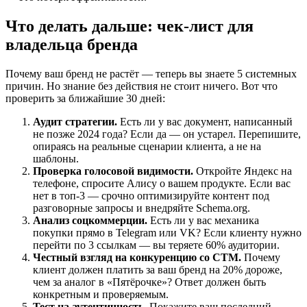
Что делать дальше: чек-лист для
владельца бренда
Почему ваш бренд не растёт — теперь вы знаете 5 системных
причин. Но знание без действия не стоит ничего. Вот что
проверить за ближайшие 30 дней:
Аудит стратегии.
Есть ли у вас документ, написанный
не позже 2024 года? Если да — он устарел. Перепишите,
опираясь на реальные сценарии клиента, а не на
шаблоны.
Проверка голосовой видимости.
Откройте Яндекс на
телефоне, спросите Алису о вашем продукте. Если вас
нет в топ-3 — срочно оптимизируйте контент под
разговорные запросы и внедряйте Schema.org.
Анализ соцкоммерции.
Есть ли у вас механика
покупки прямо в Telegram или VK? Если клиенту нужно
перейти по 3 ссылкам — вы теряете 60% аудитории.
Честный взгляд на конкуренцию со СТМ.
Почему
клиент должен платить за ваш бренд на 20% дороже,
чем за аналог в «Пятёрочке»? Ответ должен быть
конкретным и проверяемым.
Тест на аутентичность.
Покажите ваш последний