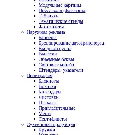
Модульные картины
Пресс-волл (фотозоны)
Таблички
Тематические стенды
Фотохолсты
Наружная реклама
Баннеры
Брендирование автотранспорта
Входная группа
Вывески
Объемные буквы
Световые короба
Штендеры, указатели
Полиграфия
Блокноты
Визитки
Календари
Листовки
Плакаты
Пригласительные
Меню
Сертификаты
Сувенирная продукция
Кружки