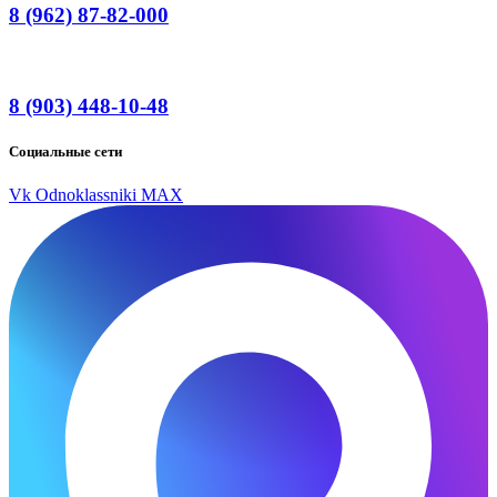
8 (962) 87-82-000
8 (903) 448-10-48
Социальные сети
Vk
Odnoklassniki
MAX