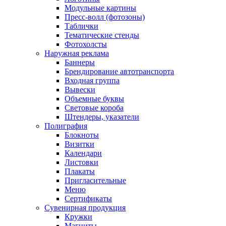
Модульные картины
Пресс-волл (фотозоны)
Таблички
Тематические стенды
Фотохолсты
Наружная реклама
Баннеры
Брендирование автотранспорта
Входная группа
Вывески
Объемные буквы
Световые короба
Штендеры, указатели
Полиграфия
Блокноты
Визитки
Календари
Листовки
Плакаты
Пригласительные
Меню
Сертификаты
Сувенирная продукция
Кружки
Магниты