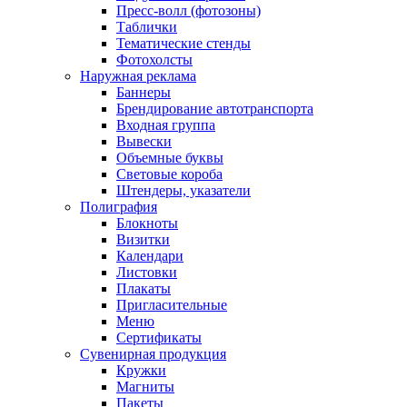
Пресс-волл (фотозоны)
Таблички
Тематические стенды
Фотохолсты
Наружная реклама
Баннеры
Брендирование автотранспорта
Входная группа
Вывески
Объемные буквы
Световые короба
Штендеры, указатели
Полиграфия
Блокноты
Визитки
Календари
Листовки
Плакаты
Пригласительные
Меню
Сертификаты
Сувенирная продукция
Кружки
Магниты
Пакеты