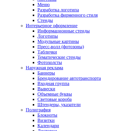
Меню
Разработка логотипа
Разработка фирменного стиля
Стенды
Интерьерное оформление
Информационные стенды
Логотипы
Модульные картины
Пресс-волл (фотозоны)
Таблички
Тематические стенды
Фотохолсты
Наружная реклама
Баннеры
Брендирование автотранспорта
Входная группа
Вывески
Объемные буквы
Световые короба
Штендеры, указатели
Полиграфия
Блокноты
Визитки
Календари
Листовки