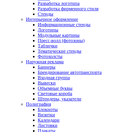
Разработка логотипа
Разработка фирменного стиля
Стенды
Интерьерное оформление
Информационные стенды
Логотипы
Модульные картины
Пресс-волл (фотозоны)
Таблички
Тематические стенды
Фотохолсты
Наружная реклама
Баннеры
Брендирование автотранспорта
Входная группа
Вывески
Объемные буквы
Световые короба
Штендеры, указатели
Полиграфия
Блокноты
Визитки
Календари
Листовки
Плакаты