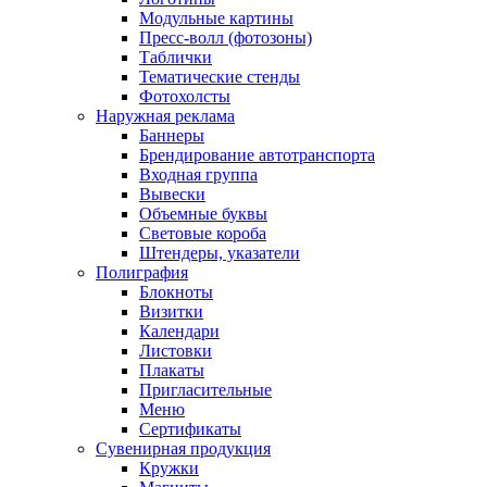
Модульные картины
Пресс-волл (фотозоны)
Таблички
Тематические стенды
Фотохолсты
Наружная реклама
Баннеры
Брендирование автотранспорта
Входная группа
Вывески
Объемные буквы
Световые короба
Штендеры, указатели
Полиграфия
Блокноты
Визитки
Календари
Листовки
Плакаты
Пригласительные
Меню
Сертификаты
Сувенирная продукция
Кружки