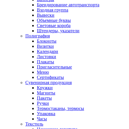
Брендирование автотранспорта
Входная группа
Вывески
Объемные буквы
Световые короба
Штендеры, указатели
Полиграфия
Блокноты
Визитки
Календари
Листовки
Плакаты
Пригласительные
Меню
Сертификаты
Сувенирная продукция
Кружки
Магниты
Пакеты
Ручки
Термостаканы, термосы
Упаковка
Часы
Текстиль