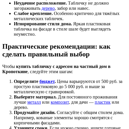
Неудачное расположение.
Табличку не должно
загораживать
дерево
, забор или навес.
Слабое крепление.
Особенно критично для тяжёлых
металлических табличек.
Игнорирование стиля дома.
Яркая пластиковая
табличка на фасаде в стиле шале будет выглядеть
неуместно.
Практические рекомендации: как
сделать правильный выбор
Чтобы
купить табличку с адресом на частный дом в
Кропоткине
, следуйте этим шагам:
Определите
бюджет
.
Цены варьируются от 500 руб. за
простую пластиковую до 5 000 руб. и выше за
металлическую с гравировкой.
Выберите материал.
Для постоянного проживания
лучше
металл
или
композит
, для дачи —
пластик
или
дерево.
Продумайте дизайн.
Согласуйте с общим стилем дома.
Например, кованые элементы хорошо смотрятся с
кирпичными фасадами.
Уточните сроки.
Если нужно срочно, ищите готовые