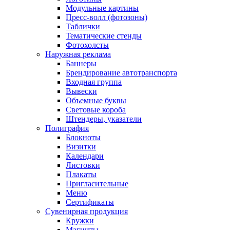
Модульные картины
Пресс-волл (фотозоны)
Таблички
Тематические стенды
Фотохолсты
Наружная реклама
Баннеры
Брендирование автотранспорта
Входная группа
Вывески
Объемные буквы
Световые короба
Штендеры, указатели
Полиграфия
Блокноты
Визитки
Календари
Листовки
Плакаты
Пригласительные
Меню
Сертификаты
Сувенирная продукция
Кружки
Магниты