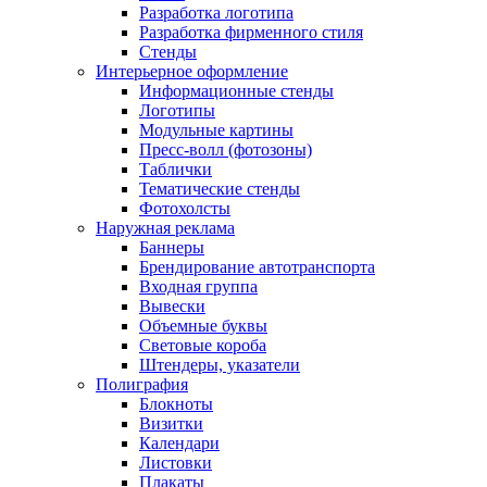
Разработка логотипа
Разработка фирменного стиля
Стенды
Интерьерное оформление
Информационные стенды
Логотипы
Модульные картины
Пресс-волл (фотозоны)
Таблички
Тематические стенды
Фотохолсты
Наружная реклама
Баннеры
Брендирование автотранспорта
Входная группа
Вывески
Объемные буквы
Световые короба
Штендеры, указатели
Полиграфия
Блокноты
Визитки
Календари
Листовки
Плакаты