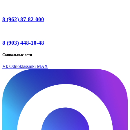
8 (962) 87-82-000
8 (903) 448-10-48
Социальные сети
Vk
Odnoklassniki
MAX