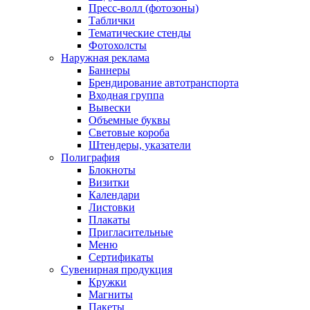
Пресс-волл (фотозоны)
Таблички
Тематические стенды
Фотохолсты
Наружная реклама
Баннеры
Брендирование автотранспорта
Входная группа
Вывески
Объемные буквы
Световые короба
Штендеры, указатели
Полиграфия
Блокноты
Визитки
Календари
Листовки
Плакаты
Пригласительные
Меню
Сертификаты
Сувенирная продукция
Кружки
Магниты
Пакеты