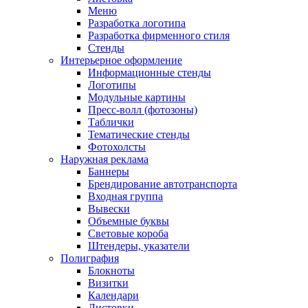
Меню
Разработка логотипа
Разработка фирменного стиля
Стенды
Интерьерное оформление
Информационные стенды
Логотипы
Модульные картины
Пресс-волл (фотозоны)
Таблички
Тематические стенды
Фотохолсты
Наружная реклама
Баннеры
Брендирование автотранспорта
Входная группа
Вывески
Объемные буквы
Световые короба
Штендеры, указатели
Полиграфия
Блокноты
Визитки
Календари
Листовки