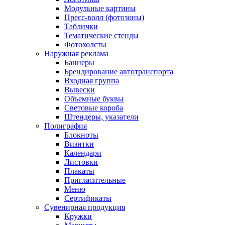
Модульные картины
Пресс-волл (фотозоны)
Таблички
Тематические стенды
Фотохолсты
Наружная реклама
Баннеры
Брендирование автотранспорта
Входная группа
Вывески
Объемные буквы
Световые короба
Штендеры, указатели
Полиграфия
Блокноты
Визитки
Календари
Листовки
Плакаты
Пригласительные
Меню
Сертификаты
Сувенирная продукция
Кружки