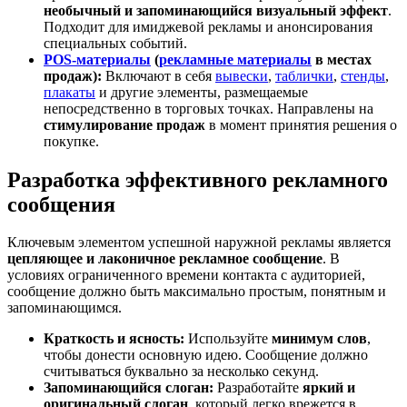
необычный и запоминающийся визуальный эффект
.
Подходит для имиджевой рекламы и анонсирования
специальных событий.
POS-материалы
(
рекламные материалы
в местах
продаж):
Включают в себя
вывески
,
таблички
,
стенды
,
плакаты
и другие элементы, размещаемые
непосредственно в торговых точках. Направлены на
стимулирование продаж
в момент принятия решения о
покупке.
Разработка эффективного рекламного
сообщения
Ключевым элементом успешной наружной рекламы является
цепляющее и лаконичное рекламное сообщение
. В
условиях ограниченного времени контакта с аудиторией,
сообщение должно быть максимально простым, понятным и
запоминающимся.
Краткость и ясность:
Используйте
минимум слов
,
чтобы донести основную идею. Сообщение должно
считываться буквально за несколько секунд.
Запоминающийся слоган:
Разработайте
яркий и
оригинальный слоган
, который легко врежется в