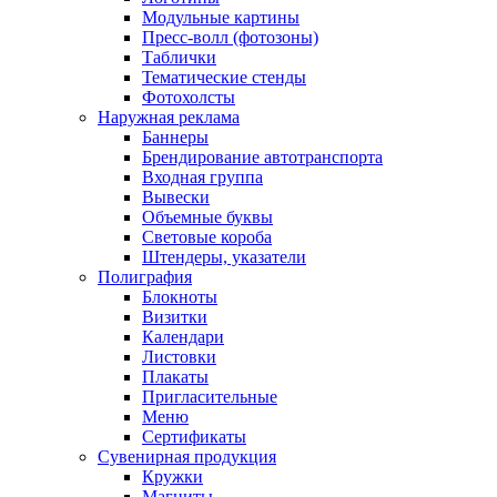
Модульные картины
Пресс-волл (фотозоны)
Таблички
Тематические стенды
Фотохолсты
Наружная реклама
Баннеры
Брендирование автотранспорта
Входная группа
Вывески
Объемные буквы
Световые короба
Штендеры, указатели
Полиграфия
Блокноты
Визитки
Календари
Листовки
Плакаты
Пригласительные
Меню
Сертификаты
Сувенирная продукция
Кружки
Магниты