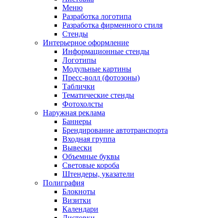
Меню
Разработка логотипа
Разработка фирменного стиля
Стенды
Интерьерное оформление
Информационные стенды
Логотипы
Модульные картины
Пресс-волл (фотозоны)
Таблички
Тематические стенды
Фотохолсты
Наружная реклама
Баннеры
Брендирование автотранспорта
Входная группа
Вывески
Объемные буквы
Световые короба
Штендеры, указатели
Полиграфия
Блокноты
Визитки
Календари
Листовки