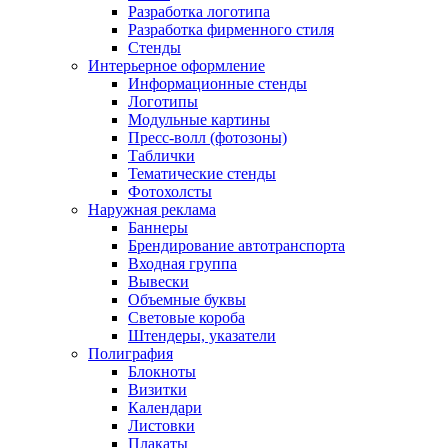
Разработка логотипа
Разработка фирменного стиля
Стенды
Интерьерное оформление
Информационные стенды
Логотипы
Модульные картины
Пресс-волл (фотозоны)
Таблички
Тематические стенды
Фотохолсты
Наружная реклама
Баннеры
Брендирование автотранспорта
Входная группа
Вывески
Объемные буквы
Световые короба
Штендеры, указатели
Полиграфия
Блокноты
Визитки
Календари
Листовки
Плакаты