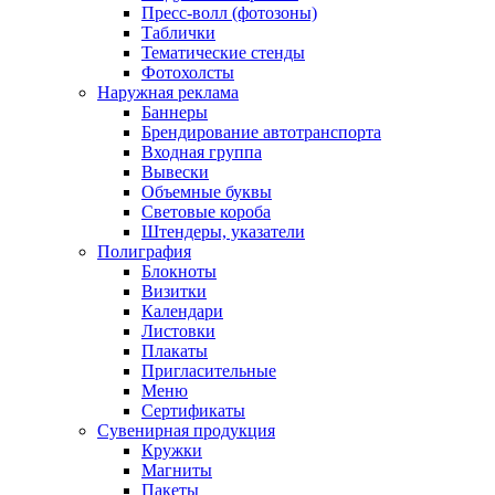
Пресс-волл (фотозоны)
Таблички
Тематические стенды
Фотохолсты
Наружная реклама
Баннеры
Брендирование автотранспорта
Входная группа
Вывески
Объемные буквы
Световые короба
Штендеры, указатели
Полиграфия
Блокноты
Визитки
Календари
Листовки
Плакаты
Пригласительные
Меню
Сертификаты
Сувенирная продукция
Кружки
Магниты
Пакеты